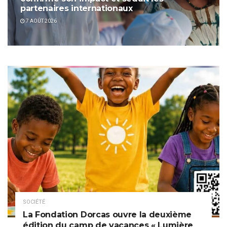
partenaires internationaux
7 AOÛT 2026
SOCIÉTÉ
La Fondation Dorcas ouvre la deuxième
édition du camp de vacances « Lumière