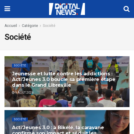
Accueil
Catégorie
Société
Société
SOCIÉTÉ
Jeunesse et lutte contre les addictions :
Acti’Jeunes 3.0 boucle sa première étape
dans le Grand Libreville
9 AOÛT 2026
SOCIÉTÉ
Acti’Jeunes 3.0 : à Bikélé, la caravane
confirme son impact et séduit les