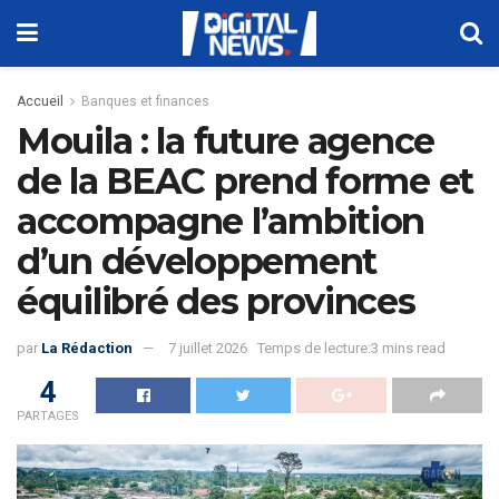
Accueil
Banques et finances
Mouila : la future agence
de la BEAC prend forme et
accompagne l’ambition
d’un développement
équilibré des provinces
par
La Rédaction
7 juillet 2026
Temps de lecture:3 mins read
4
PARTAGES