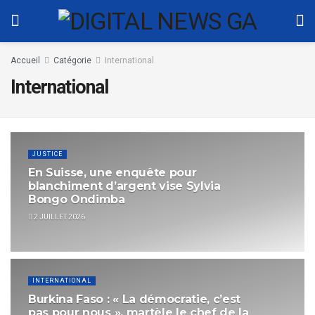
Accueil
Catégorie
International
International
JUSTICE
En Suisse, une enquête pour
blanchiment d’argent vise Sylvia
Bongo Ondimba
2 JUILLET 2026
INTERNATIONAL
Burkina Faso : « La démocratie, c’est
pas pour nous », martèle le chef de la