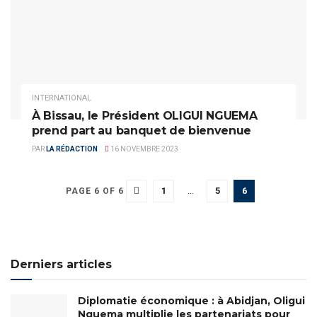
INTERNATIONAL
À Bissau, le Président OLIGUI NGUEMA
prend part au banquet de bienvenue
PAR
LA RÉDACTION
16 NOVEMBRE 2023
1
…
5
6
PAGE 6 OF 6
Derniers articles
Diplomatie économique : à Abidjan, Oligui
Nguema multiplie les partenariats pour