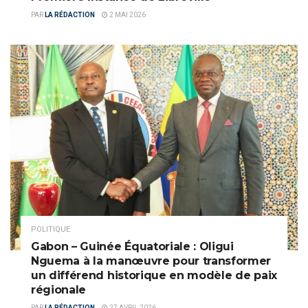
PAR
LA RÉDACTION
2 MAI 2026
POLITIQUE
Gabon – Guinée Équatoriale : Oligui
Nguema à la manœuvre pour transformer
un différend historique en modèle de paix
régionale
PAR
LA RÉDACTION
27 AVRIL 2026