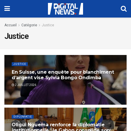
Accueil
Catégorie
Justice
Justice
JUSTICE
En Suisse, une enquête pour blanchiment
d’argent vise Sylvia Bongo Ondimba
2 JUILLET 2026
DIPLOMATIE
Oligui Nguema renforce la diplomatie
institutionnelle : le Gabon consolide son