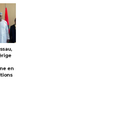
issau,
érige
ine en
itions