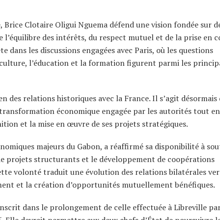
, Brice Clotaire Oligui Nguema défend une vision fondée sur d
 l’équilibre des intérêts, du respect mutuel et de la prise en
ète dans les discussions engagées avec Paris, où les questions
 culture, l’éducation et la formation figurent parmi les princi
en des relations historiques avec la France. Il s’agit désormais
 transformation économique engagée par les autorités tout en
ition et la mise en œuvre de ses projets stratégiques.
nomiques majeurs du Gabon, a réaffirmé sa disponibilité à sou
 projets structurants et le développement de coopérations
tte volonté traduit une évolution des relations bilatérales ve
ent et la création d’opportunités mutuellement bénéfiques.
’inscrit dans le prolongement de celle effectuée à Libreville par
lle devrait permettre aux deux chefs d’État de poursuivre l