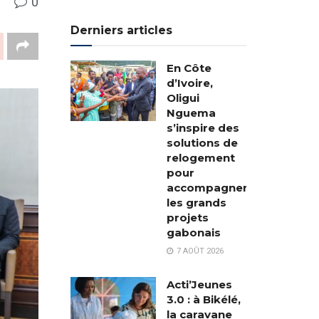
0
Derniers articles
En Côte
d’Ivoire,
Oligui
Nguema
s’inspire des
solutions de
relogement
pour
accompagner
les grands
projets
gabonais
7 AOÛT 2026
Acti’Jeunes
3.0 : à Bikélé,
la caravane