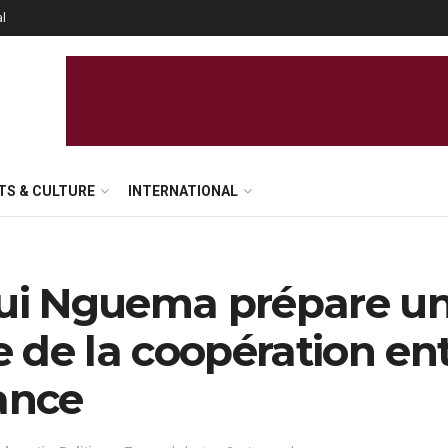
al
TS & CULTURE
INTERNATIONAL
gui Nguema prépare u
 de la coopération en
rance