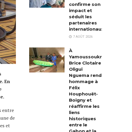
confirme son
impact et
séduit les
partenaires
internationaux
7 AOÛT 2026
À
Yamoussoukro,
Brice Clotaire
Oligui
s
Nguema rend
e. En
hommage à
Félix
e
Houphouët-
e.
Boigny et
réaffirme les
s entre
liens
mune de
historiques
entre le
es et
Gabon et la