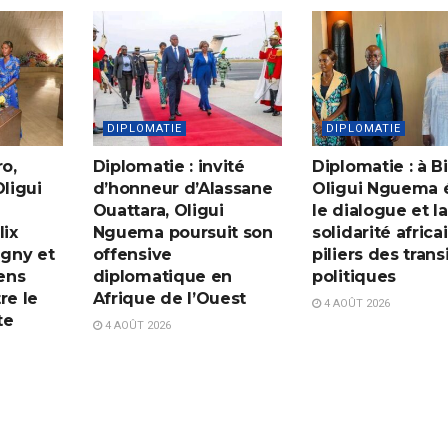
DIPLOMATIE
DIPLOMATIE
o,
Diplomatie : invité
Diplomatie : à B
Oligui
d’honneur d’Alassane
Oligui Nguema 
Ouattara, Oligui
le dialogue et la
ix
Nguema poursuit son
solidarité africa
gny et
offensive
piliers des trans
iens
diplomatique en
politiques
re le
Afrique de l’Ouest
4 AOÛT 2026
te
4 AOÛT 2026