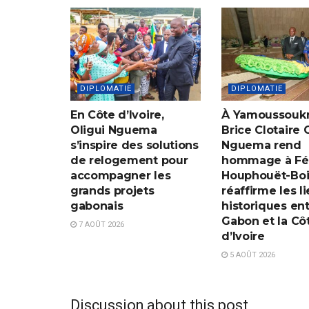
DIPLOMATIE
DIPLOMATIE
En Côte d’Ivoire,
À Yamoussoukr
Oligui Nguema
Brice Clotaire 
s’inspire des solutions
Nguema rend
de relogement pour
hommage à Fél
accompagner les
Houphouët-Boi
grands projets
réaffirme les l
gabonais
historiques ent
Gabon et la Cô
7 AOÛT 2026
d’Ivoire
5 AOÛT 2026
Discussion about this post