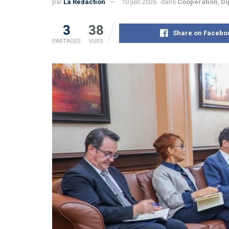
par
La Rédaction
10 juin 2026
dans
Coopération
,
Di
3
38
Share on Facebo
PARTAGES
VUES