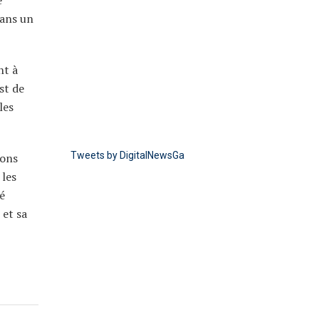
dans un
nt à
st de
les
Tweets by DigitalNewsGa
ions
 les
é
 et sa