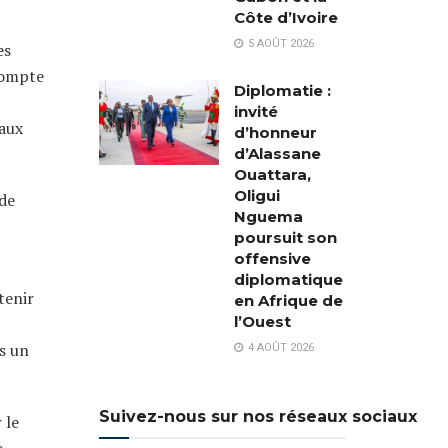
Côte d’Ivoire
5 AOÛT 2026
es
 compte
Diplomatie :
invité
paux
d’honneur
d’Alassane
Ouattara,
Oligui
 de
Nguema
poursuit son
offensive
diplomatique
tenir
en Afrique de
l’Ouest
rs un
4 AOÛT 2026
Suivez-nous sur nos réseaux sociaux
 le
e