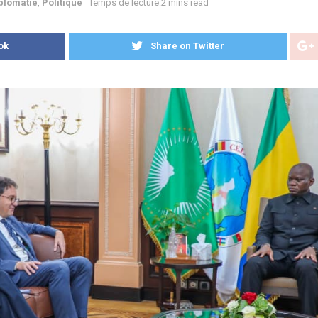
plomatie
,
Politique
Temps de lecture:2 mins read
ok
Share on Twitter