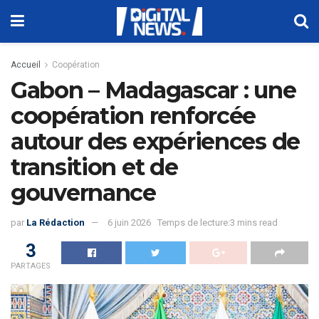
Accueil
Coopération
Gabon – Madagascar : une
coopération renforcée
autour des expériences de
transition et de
gouvernance
par
La Rédaction
6 juin 2026
Temps de lecture:3 mins read
3
PARTAGES