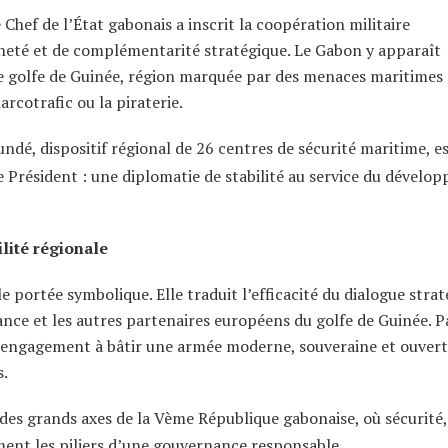
le Chef de l’État gabonais a inscrit la coopération militaire
neté et de complémentarité stratégique. Le Gabon y apparaît
e golfe de Guinée, région marquée par des menaces maritimes
narcotrafic ou la piraterie.
undé, dispositif régional de 26 centres de sécurité maritime, e
e Président : une diplomatie de stabilité au service du dével
ilité régionale
 portée symbolique. Elle traduit l’efficacité du dialogue stra
ance et les autres partenaires européens du golfe de Guinée. P
on engagement à bâtir une armée moderne, souveraine et ouvert
s.
 des grands axes de la Vème République gabonaise, où sécurité,
nt les piliers d’une gouvernance responsable.