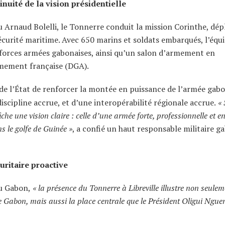
nuité de la vision présidentielle
Arnaud Bolelli, le Tonnerre conduit la mission Corinthe, dép
sécurité maritime. Avec 650 marins et soldats embarqués, l’équ
s forces armées gabonaises, ainsi qu’un salon d’armement en
armement française (DGA).
 de l’État de renforcer la montée en puissance de l’armée gabo
cipline accrue, et d’une interopérabilité régionale accrue.
« 
he une vision claire : celle d’une armée forte, professionnelle et e
ns le golfe de Guinée »
, a confié un haut responsable militaire g
uritaire proactive
u Gabon,
« la présence du Tonnerre à Libreville illustre non seulem
 le Gabon, mais aussi la place centrale que le Président Oligui Ngu