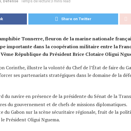
n
,
Défense
Temps de lecture:3 mins read
ok
Share on Twitter
 amphibie Tonnerre, fleuron de la marine nationale françai
e importante dans la coopération militaire entre la Franc
a Vème République du Président Brice Clotaire Oligui Ng
on Corinthe, illustre la volonté du Chef de l’État de faire du 
nforcer ses partenariats stratégiques dans le domaine de la déf
rd du navire en présence de la présidente du Sénat de la Trans
es du gouvernement et de chefs de missions diplomatiques.
du Gabon sur la scène sécuritaire régionale, fruit de la polit
 le Président Oligui Nguema.