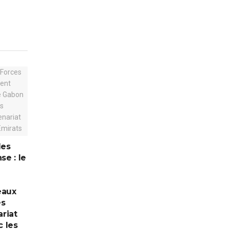
des
se : le
i
eaux
és
riat
c les