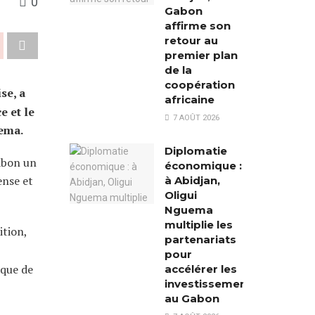
0
Gabon
affirme son
retour au
premier plan
de la
coopération
se, a
africaine
e et le
7 AOÛT 2026
uema.
Diplomatie
Gabon un
économique :
ense et
à Abidjan,
Oligui
Nguema
multiplie les
ition,
partenariats
pour
ique de
accélérer les
investissements
au Gabon