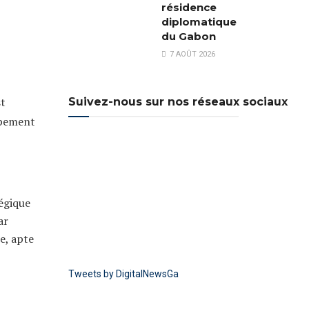
résidence
diplomatique
du Gabon
7 AOÛT 2026
st
Suivez-nous sur nos réseaux sociaux
oppement
tégique
ar
e, apte
Tweets by DigitalNewsGa