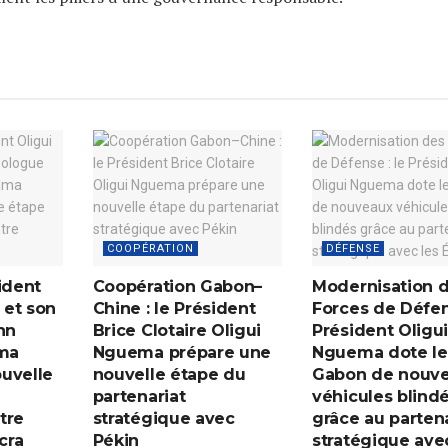
COOPÉRATION
DÉFENSE
ident
Coopération Gabon–
Modernisation 
 et son
Chine : le Président
Forces de Défen
hn
Brice Clotaire Oligui
Président Oligu
ma
Nguema prépare une
Nguema dote le
uvelle
nouvelle étape du
Gabon de nouv
partenariat
véhicules blind
tre
stratégique avec
grâce au partena
cra
Pékin
stratégique ave