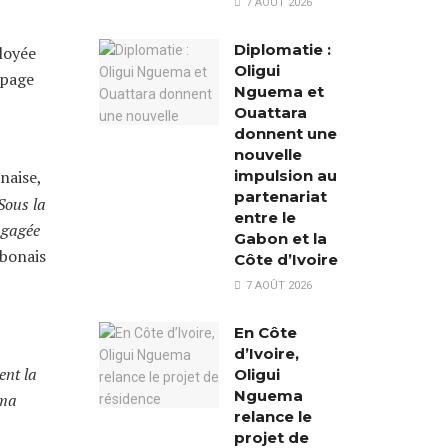
7 AOÛT 2026
Diplomatie :
loyée
Oligui
ipage
Nguema et
Ouattara
donnent une
nouvelle
naise,
impulsion au
partenariat
Sous la
entre le
ngagée
Gabon et la
abonais
Côte d’Ivoire
7 AOÛT 2026
En Côte
d’Ivoire,
ent la
Oligui
Nguema
ema
relance le
projet de