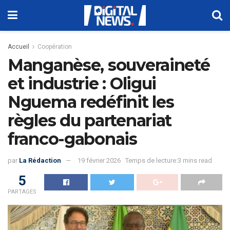
Accueil
Coopération
Manganèse, souveraineté
et industrie : Oligui
Nguema redéfinit les
règles du partenariat
franco-gabonais
par
La Rédaction
19 février 2026
Temps de lecture:3 mins read
5
PARTAGES