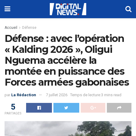
Accueil
Défense
Défense : avec l’opération
« Kalding 2026 », Oligui
Nguema accélère la
montée en puissance des
Forces armées gabonaises
par
La Rédaction
7 juillet 2026
Temps de lecture:3 mins read
5
PARTAGES