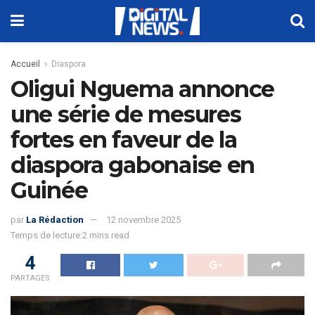
Accueil
Diaspora
Oligui Nguema annonce
une série de mesures
fortes en faveur de la
diaspora gabonaise en
Guinée
par
La Rédaction
12 novembre 2025
Temps de lecture:2 mins read
4
PARTAGES