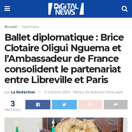
Accueil
Diplomatie
Ballet diplomatique : Brice
Clotaire Oligui Nguema et
l’Ambassadeur de France
consolident le partenariat
entre Libreville et Paris
par
La Rédaction
2 octobre 2025
Temps de lecture:2 mins read
3
PARTAGES