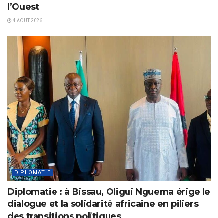
l’Ouest
4 AOÛT 2026
DIPLOMATIE
Diplomatie : à Bissau, Oligui Nguema érige le
dialogue et la solidarité africaine en piliers
des transitions politiques