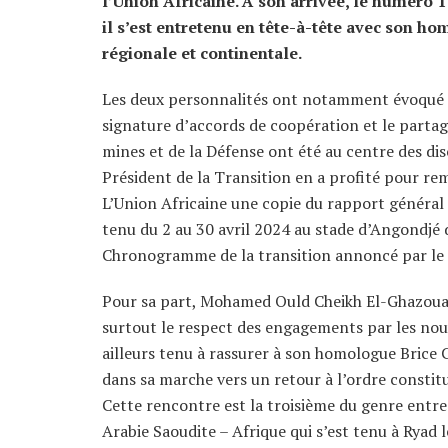
l’Union Africaine. À son arrivée, le numéro 1
il s’est entretenu en tête-à-tête avec son ho
régionale et continentale.
Les deux personnalités ont notamment évoqué le
signature d’accords de coopération et le partag
mines et de la Défense ont été au centre des dis
Président de la Transition en a profité pour r
L’Union Africaine une copie du rapport général d
tenu du 2 au 30 avril 2024 au stade d’Angondjé
Chronogramme de la transition annoncé par le
Pour sa part, Mohamed Ould Cheikh El-Ghazouani
surtout le respect des engagements par les nouve
ailleurs tenu à rassurer à son homologue Brice 
dans sa marche vers un retour à l’ordre constitut
Cette rencontre est la troisième du genre entre
Arabie Saoudite – Afrique qui s’est tenu à Ryad