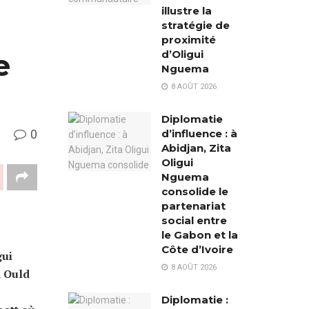
illustre la
stratégie de
proximité
e
d’Oligui
Nguema
8 AOÛT 2026
Diplomatie
0
d’influence : à
Abidjan, Zita
Oligui
Nguema
consolide le
partenariat
social entre
le Gabon et la
Côte d’Ivoire
gui
8 AOÛT 2026
d Ould
Diplomatie :