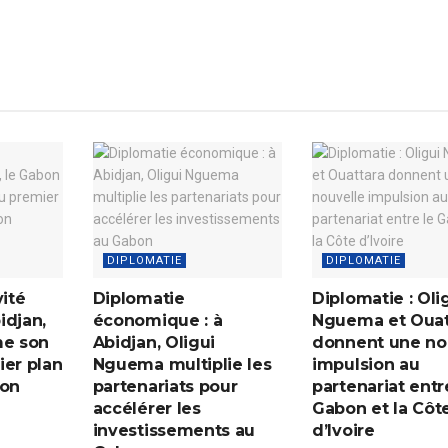
DIPLOMATIE
DIPLOMATIE
vité
Diplomatie
Diplomatie : Oli
idjan,
économique : à
Nguema et Ouat
me son
Abidjan, Oligui
donnent une no
ier plan
Nguema multiplie les
impulsion au
ion
partenariats pour
partenariat entr
accélérer les
Gabon et la Côt
investissements au
d’Ivoire