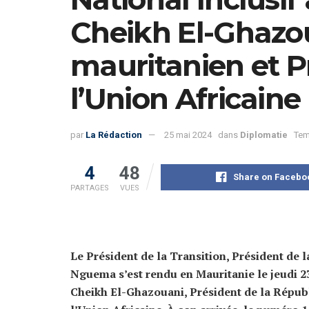
Cheikh El-Ghazou
mauritanien et P
l’Union Africaine
par
La Rédaction
25 mai 2024
dans
Diplomatie
Tem
4
48
Share on Facebo
PARTAGES
VUES
Le Président de la Transition, Président de l
Nguema s’est rendu en Mauritanie le jeudi
Cheikh El-Ghazouani, Président de la Républ