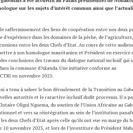
 gabonais a été accueilli au Palais présidentiel de Nouakc
mologue sur les sujets d’intérêt commun ainsi que l’actual
 raffermissement des liens de coopération entre nos deux pa
e d’expérience dans les domaines de la pêche, de l’agriculture,
cussions entre les deux Chefs d’Etat. Au cours de cette audienc
emettre à son homologue mauritanien et Président en exercice 
es conclusions des travaux du dialogue national inclusif qui s
 dans la commune d’Akanda. Une initiative conforme au
 CTRI en novembre 2023.
 a tenu à saluer le bon déroulement de la Transition au Gab
lles autorités et le caractère inclusif dudit processus. Il a pa
Clotaire Oligui Nguema, du soutien de l’Union Africaine au Ga
ionnel et vers sa réintégration au sein de l’institution panafr
 les deux Chefs d’Etat après celle qu’ils ont eue en marge du
 le 10 novembre 2023, et lors de l’investiture du Président Ma