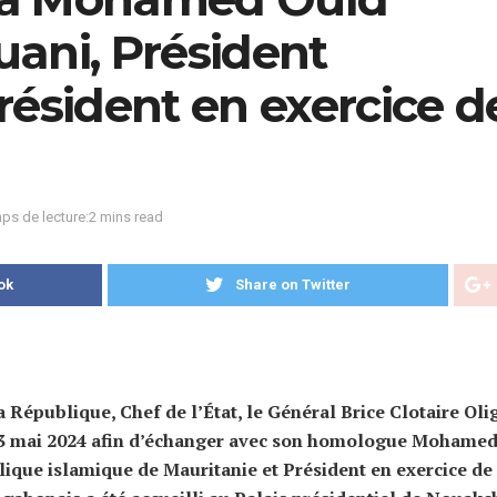
ani, Président
résident en exercice d
ps de lecture:2 mins read
ok
Share on Twitter
a République, Chef de l’État, le Général Brice Clotaire Oli
 23 mai 2024 afin d’échanger avec son homologue Mohame
ique islamique de Mauritanie et Président en exercice de