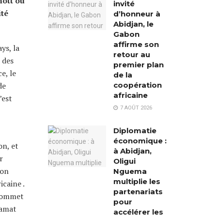
hott où
invité
ité
d’honneur à
Abidjan, le
Gabon
affirme son
ys, la
retour au
 des
premier plan
e, le
de la
coopération
de
africaine
’est
7 AOÛT 2026
Diplomatie
économique :
on, et
à Abidjan,
r
Oligui
bon
Nguema
multiplie les
icaine .
partenariats
 Sommet
pour
hamat
accélérer les