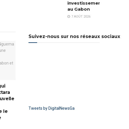
investissements
au Gabon
7 AOÛT 2026
Suivez-nous sur nos réseaux sociaux
gui
tara
uvelle
Tweets by DigitalNewsGa
e le
e