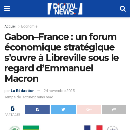
Accueil
Economie
Gabon–France : un forum
économique stratégique
s’ouvre à Libreville sous le
regard d’Emmanuel
Macron
par
La Rédaction
24 novembre 2025
Temps de lecture:2 mins read
6
PARTAGES