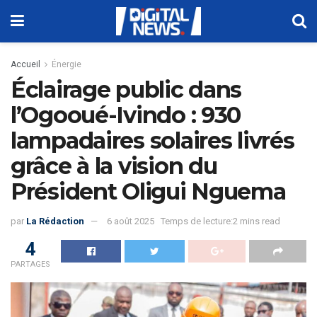
Accueil
Énergie
Éclairage public dans
l’Ogooué-Ivindo : 930
lampadaires solaires livrés
grâce à la vision du
Président Oligui Nguema
par
La Rédaction
6 août 2025
Temps de lecture:2 mins read
4
PARTAGES