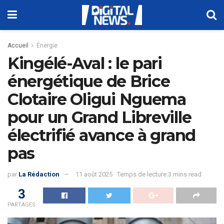
Accueil
Énergie
Kingélé-Aval : le pari
énergétique de Brice
Clotaire Oligui Nguema
pour un Grand Libreville
électrifié avance à grand
pas
par
La Rédaction
11 août 2025
Temps de lecture:3 mins read
3
PARTAGES