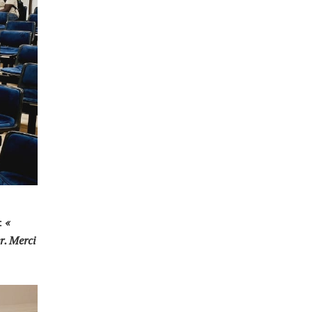
:
«
r. Merci