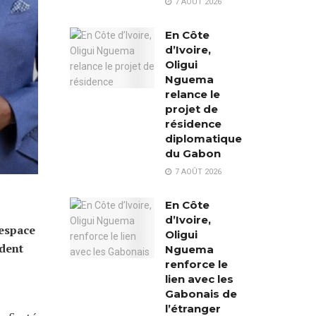
7 AOÛT 2026
En Côte
d’Ivoire,
Oligui
Nguema
relance le
projet de
résidence
diplomatique
du Gabon
7 AOÛT 2026
En Côte
d’Ivoire,
 espace
Oligui
ident
Nguema
renforce le
lien avec les
Gabonais de
l’étranger