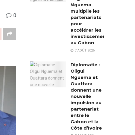
Nguema
multiplie les
0
partenariats
pour
accélérer les
investissements
au Gabon
7 AOÛT 2026
Diplomatie :
Oligui
Nguema et
Ouattara
donnent une
nouvelle
impulsion au
partenariat
entre le
Gabon et la
Côte d’Ivoire