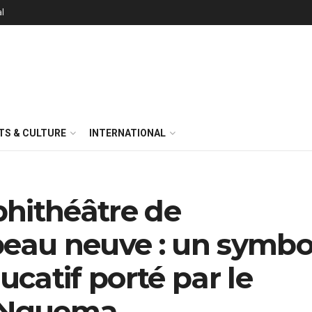
al
TS & CULTURE
INTERNATIONAL
mphithéâtre de
peau neuve : un symbo
catif porté par le
i Nguema