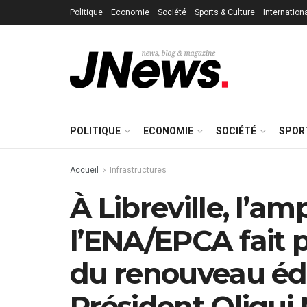
Politique
Economie
Société
Sports & Culture
Internation
POLITIQUE
ECONOMIE
SOCIÉTÉ
SPOR
Accueil
Infrastructures
À Libreville, l’a
l’ENA/EPCA fait 
du renouveau édu
Président Oligu