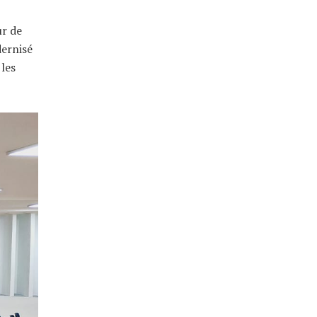
ur de
dernisé
 les