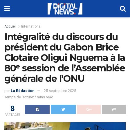
Accueil
International
Intégralité du discours du
président du Gabon Brice
Clotaire Oligui Nguema à la
80ᵉ session de l’Assemblée
générale de l’ONU
par
La Rédaction
25 septembre 2025
Temps de lecture:7 mins read
8
PARTAGES