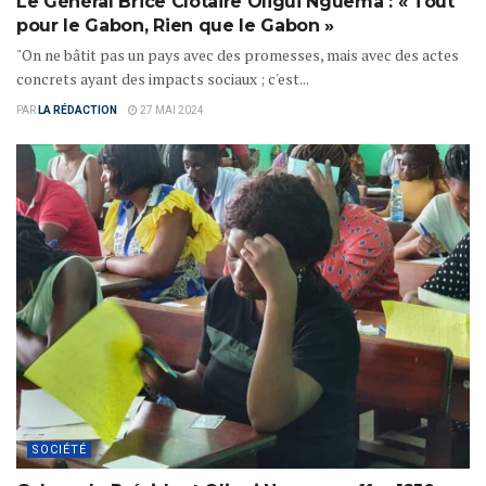
Le Général Brice Clotaire Oligui Nguema : « Tout
pour le Gabon, Rien que le Gabon »
"On ne bâtit pas un pays avec des promesses, mais avec des actes
concrets ayant des impacts sociaux ; c'est...
PAR
LA RÉDACTION
27 MAI 2024
SOCIÉTÉ