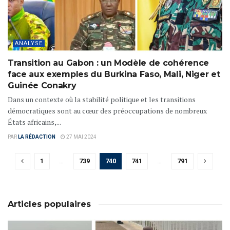
ANALYSE
Transition au Gabon : un Modèle de cohérence
face aux exemples du Burkina Faso, Mali, Niger et
Guinée Conakry
Dans un contexte où la stabilité politique et les transitions
démocratiques sont au cœur des préoccupations de nombreux
États africains,...
PAR
LA RÉDACTION
27 MAI 2024
1
…
739
740
741
…
791
Articles populaires