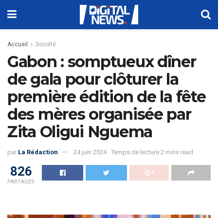
Accueil
Société
Gabon : somptueux dîner
de gala pour clôturer la
première édition de la fête
des mères organisée par
Zita Oligui Nguema
par
La Rédaction
24 juin 2024
Temps de lecture:2 mins read
826
PARTAGES