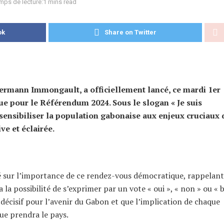
mps de lecture:1 mins read
ok
Share on Twitter
, Hermann Immongault, a officiellement lancé, ce mardi 1er
ue pour le Référendum 2024. Sous le slogan « Je suis
à sensibiliser la population gabonaise aux enjeux cruciaux 
ve et éclairée.
sté sur l’importance de ce rendez-vous démocratique, rappelan
a la possibilité de s’exprimer par un vote « oui », « non » ou « b
écisif pour l’avenir du Gabon et que l’implication de chaque
ue prendra le pays.