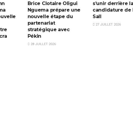
hn
Brice Clotaire Oligui
s’unir derrière l
ma
Nguema prépare une
candidature de
uvelle
nouvelle étape du
Sall
partenariat
27 JUILLET 2026
tre
stratégique avec
cra
Pékin
28 JUILLET 2026