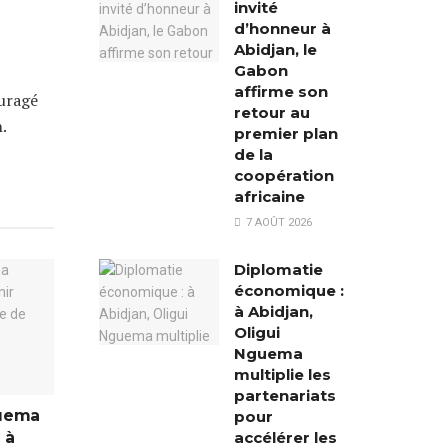
invité
d’honneur à
Abidjan, le
Gabon
affirme son
ouragé
retour au
.
premier plan
de la
coopération
africaine
7 AOÛT 2026
Diplomatie
économique :
à Abidjan,
Oligui
Nguema
multiplie les
partenariats
guema
pour
 à
accélérer les