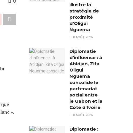
0
illustre la
stratégie de
proximité
d’Oligui
Nguema
8 AOÛT 2026
Diplomatie
d’influence : à
Abidjan, Zita
du
Oligui
Nguema
consolide le
partenariat
social entre
le Gabon et la
t que
Côte d’Ivoire
lanc ».
8 AOÛT 2026
Diplomatie :