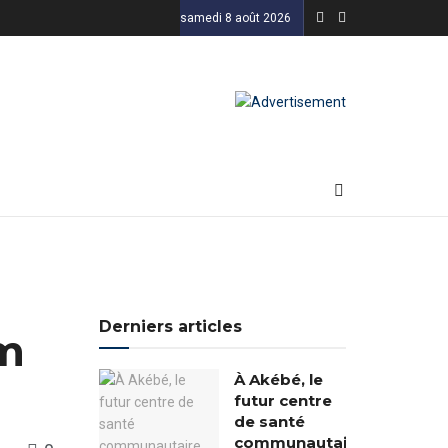
samedi 8 août 2026
Derniers articles
um
À Akébé, le
futur centre
de santé
communautaire