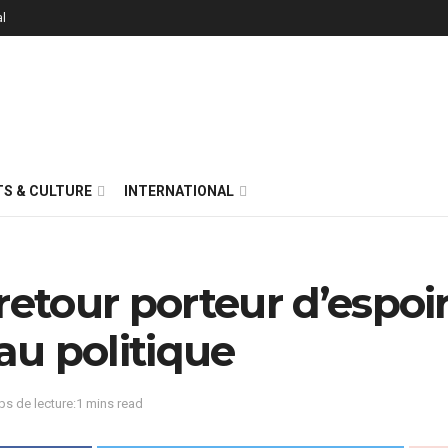
al
S & CULTURE
INTERNATIONAL
retour porteur d’espoi
u politique
s de lecture:1 mins read