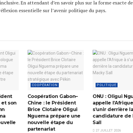
clusive. En attendant d’en savoir plus sur la forme exacte de
lexion essentielle sur l’avenir politique du pays.
COOPÉRATION
POLITIQUE
ident
Coopération Gabon–
ONU : Oligui N
 et son
Chine : le Président
appelle l’Afrique
hn
Brice Clotaire Oligui
s’unir derrière l
ma
Nguema prépare une
candidature de
uvelle
nouvelle étape du
Sall
partenariat
27 JUILLET 2026