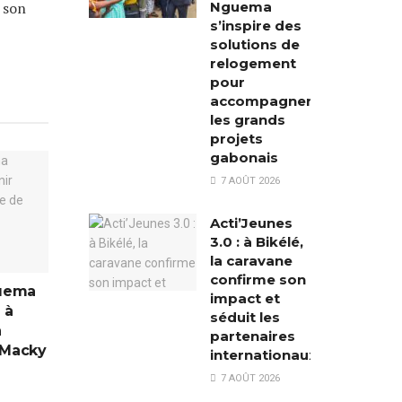
Nguema
 son
s’inspire des
solutions de
relogement
pour
accompagner
les grands
projets
gabonais
7 AOÛT 2026
Acti’Jeunes
3.0 : à Bikélé,
la caravane
confirme son
guema
impact et
 à
séduit les
a
partenaires
 Macky
internationaux
7 AOÛT 2026