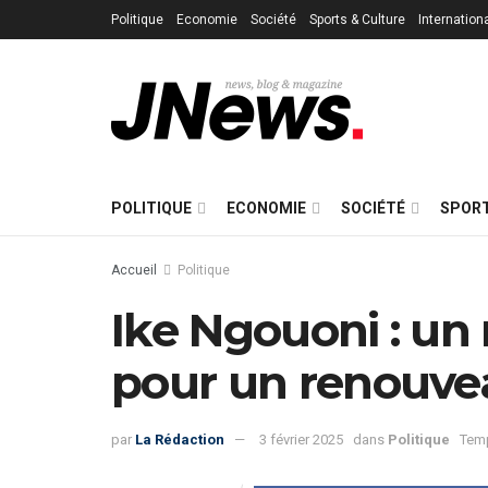
Politique
Economie
Société
Sports & Culture
Internation
POLITIQUE
ECONOMIE
SOCIÉTÉ
SPORT
Accueil
Politique
Ike Ngouoni : un 
pour un renouvea
par
La Rédaction
3 février 2025
dans
Politique
Temp