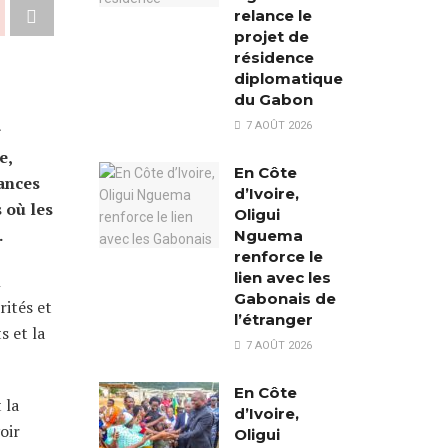
relance le
projet de
résidence
diplomatique
du Gabon
7 AOÛT 2026
r
e,
En Côte
nances
d’Ivoire,
 où les
Oligui
.
Nguema
renforce le
lien avec les
n
Gabonais de
rités et
l’étranger
s et la
7 AOÛT 2026
En Côte
 la
d’Ivoire,
oir
Oligui