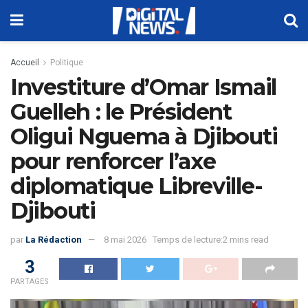
Accueil
Politique
Investiture d’Omar Ismail
Guelleh : le Président
Oligui Nguema à Djibouti
pour renforcer l’axe
diplomatique Libreville-
Djibouti
par
La Rédaction
8 mai 2026
Temps de lecture:2 mins read
3
PARTAGES