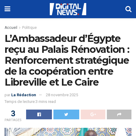
Accueil
Politique
L’Ambassadeur d’Égypte
reçu au Palais Rénovation :
Renforcement stratégique
de la coopération entre
Libreville et Le Caire
par
La Rédaction
28 novembre 2025
Temps de lecture:3 mins read
3
PARTAGES