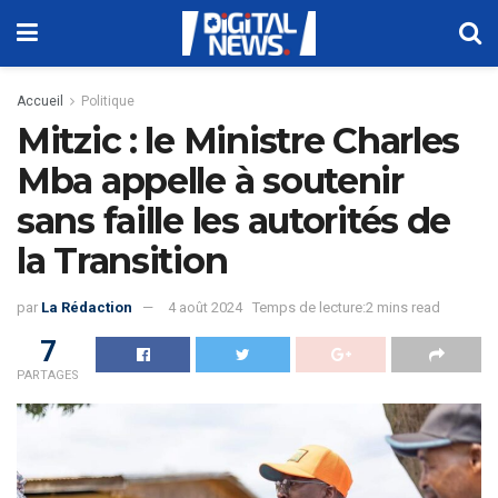
Accueil
Politique
Mitzic : le Ministre Charles
Mba appelle à soutenir
sans faille les autorités de
la Transition
par
La Rédaction
4 août 2024
Temps de lecture:2 mins read
7
PARTAGES