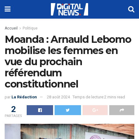
Accueil
Politique
Moanda : Arnauld Lebomo
mobilise les femmes en
vue du prochain
référendum
constitutionnel
par
La Rédaction
28 août 2024
Temps de lecture:2 mins read
2
PARTAGES