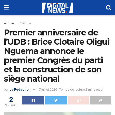
Accueil
Politique
Premier anniversaire de
l’UDB : Brice Clotaire Oligui
Nguema annonce le
premier Congrès du parti
et la construction de son
siège national
par
La Rédaction
7 juillet 2026
Temps de lecture:2 mins read
2
PARTAGES