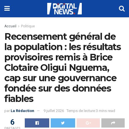
Accueil
Politique
Recensement général de
la population : les résultats
provisoires remis à Brice
Clotaire Oligui Nguema,
cap sur une gouvernance
fondée sur des données
fiables
par
La Rédaction
9 juillet 2026
Temps de lecture:3 mins read
6
PARTAGES