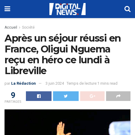
Accueil
Société
Après un séjour réussi en
France, Oligui Nguema
reçu en héro ce lundi à
Libreville
par
La Rédaction
3 juin 2024
Temps de lecture:1 mins read
9
PARTAGES