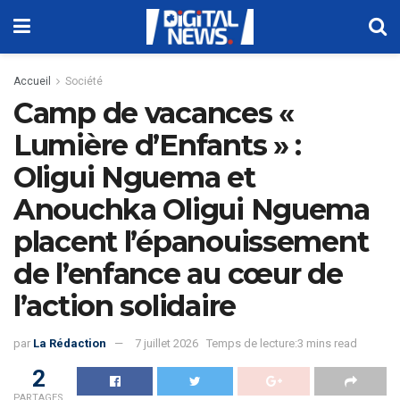
Accueil
Société
Camp de vacances «
Lumière d’Enfants » :
Oligui Nguema et
Anouchka Oligui Nguema
placent l’épanouissement
de l’enfance au cœur de
l’action solidaire
par
La Rédaction
7 juillet 2026
Temps de lecture:3 mins read
2
PARTAGES