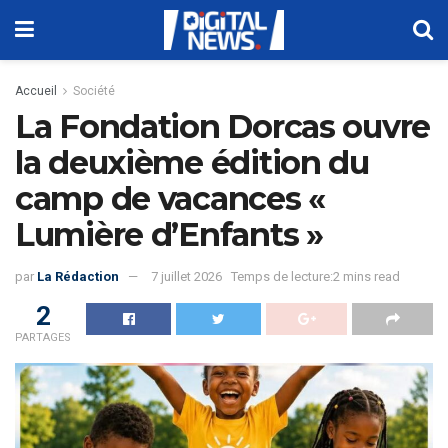
Accueil
Société
La Fondation Dorcas ouvre
la deuxième édition du
camp de vacances «
Lumière d’Enfants »
par
La Rédaction
7 juillet 2026
Temps de lecture:2 mins read
2
PARTAGES