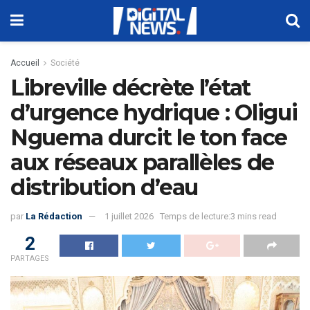
Accueil
Société
Libreville décrète l’état
d’urgence hydrique : Oligui
Nguema durcit le ton face
aux réseaux parallèles de
distribution d’eau
par
La Rédaction
1 juillet 2026
Temps de lecture:3 mins read
2
PARTAGES