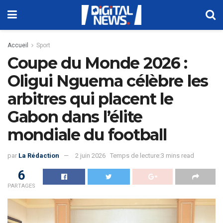
Accueil
Sport
Coupe du Monde 2026 :
Oligui Nguema célèbre les
arbitres qui placent le
Gabon dans l’élite
mondiale du football
par
La Rédaction
2 juin 2026
Temps de lecture:3 mins read
6
PARTAGES