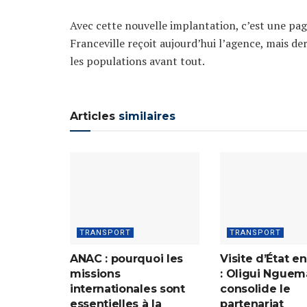
Avec cette nouvelle implantation, c’est une pa
Franceville reçoit aujourd’hui l’agence, mais de
les populations avant tout.
Articles
similaires
TRANSPORT
TRANSPORT
ANAC : pourquoi les
Visite d’État e
missions
: Oligui Nguem
internationales sont
consolide le
essentielles à la
partenariat