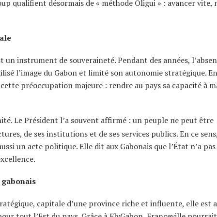
up qualifient désormais de « méthode Oligui » : avancer vite, 
ale
est un instrument de souveraineté. Pendant des années, l’abse
lisé l’image du Gabon et limité son autonomie stratégique. E
cette préoccupation majeure : rendre au pays sa capacité à ma
ité. Le Président l’a souvent affirmé : un peuple ne peut être
tures, de ses institutions et de ses services publics. En ce sens
si un acte politique. Elle dit aux Gabonais que l’État n’a pas
excellence.
t gabonais
tratégique, capitale d’une province riche et influente, elle est
our tout l’Est du pays. Grâce à FlyGabon, Franceville pourrait