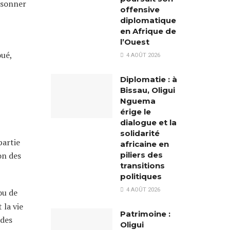
oisonner
offensive
diplomatique
en Afrique de
l’Ouest
oué,
4 AOÛT 2026
Diplomatie : à
Bissau, Oligui
Nguema
érige le
dialogue et la
solidarité
partie
africaine en
on des
piliers des
transitions
politiques
4 AOÛT 2026
ou de
 la vie
Patrimoine :
 des
Oligui