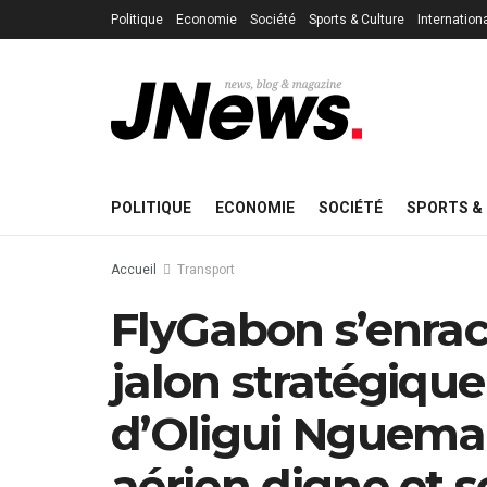
Politique
Economie
Société
Sports & Culture
Internation
POLITIQUE
ECONOMIE
SOCIÉTÉ
SPORTS &
Accueil
Transport
FlyGabon s’enraci
jalon stratégique
d’Oligui Nguema
aérien digne et 