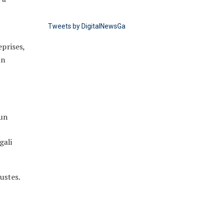
Tweets by DigitalNewsGa
eprises,
un
 un
gali
ustes.