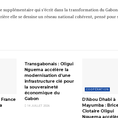
ge supplémentaire qui s’écrit dans la transformation du Gabon
rrière elle se dessine un réseau national cohérent, pensé pour 
TRANSPORT
Transgabonais : Oligui
Nguema accélère la
modernisation d’une
infrastructure clé pour
la souveraineté
COOPÉRATION
économique du
Gabon
n France
D’Abou Dhabi à
a
Mayumba : Bric
14 JUILLET 2026
Clotaire Oligui
Nguema accélèr