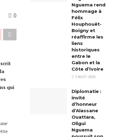
Nguema rend
hommage à
0
Félix
Houphouët-
Boigny et
réaffirme les
liens
historiques
n
entre le
Gabon et la
scrit
Côte d’Ivoire
la
5 AOÛT 2026
ces
ons qui
Diplomatie :
invité
d’honneur
d’Alassane
Ouattara,
 une
Oligui
Nguema
ette
poursuit son