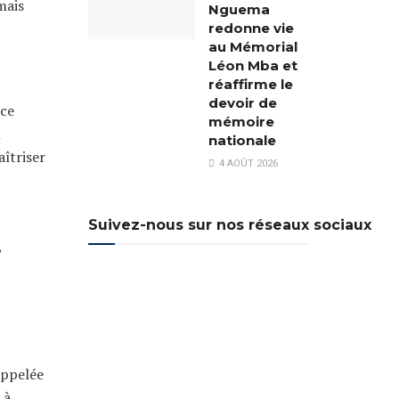
mais
Nguema
redonne vie
au Mémorial
Léon Mba et
réaffirme le
devoir de
nce
mémoire
n
nationale
îtriser
4 AOÛT 2026
Suivez-nous sur nos réseaux sociaux
,
 appelée
 à