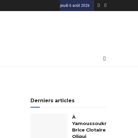
jeudi 6 août 2026
Derniers articles
À
Yamoussoukro,
Brice Clotaire
Oligui