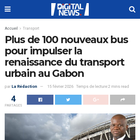
Accueil
Transport
Plus de 100 nouveaux bus
pour impulser la
renaissance du transport
urbain au Gabon
par
La Rédaction
15 février 2026
Temps de lecture:2 mins read
4
PARTAGES