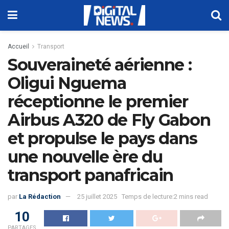
Accueil
Transport
Souveraineté aérienne :
Oligui Nguema
réceptionne le premier
Airbus A320 de Fly Gabon
et propulse le pays dans
une nouvelle ère du
transport panafricain
par
La Rédaction
25 juillet 2025
Temps de lecture:2 mins read
10
PARTAGES