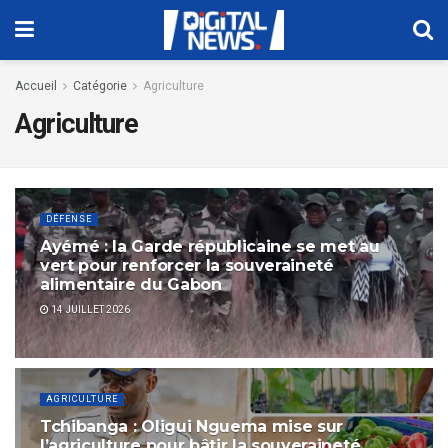
Accueil
Catégorie
Agriculture
Agriculture
DÉFENSE
Ayémé : la Garde républicaine se met au
vert pour renforcer la souveraineté
alimentaire du Gabon
14 JUILLET 2026
AGRICULTURE
Tchibanga : Oligui Nguema mise sur
l’agriculture pour bâtir la souveraineté