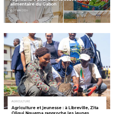
alimentaire du Gabon
31 MAI 2026
AGRICULTURE
Agriculture et jeunesse : à Libreville, Zita
Oligui Nguema rapproche les jeunes