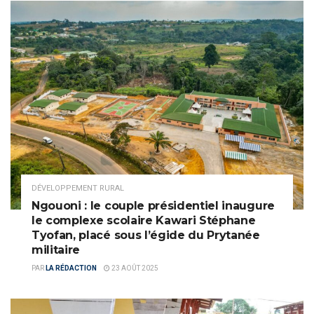
DÉVELOPPEMENT RURAL
Ngouoni : le couple présidentiel inaugure
le complexe scolaire Kawari Stéphane
Tyofan, placé sous l’égide du Prytanée
militaire
PAR
LA RÉDACTION
23 AOÛT 2025