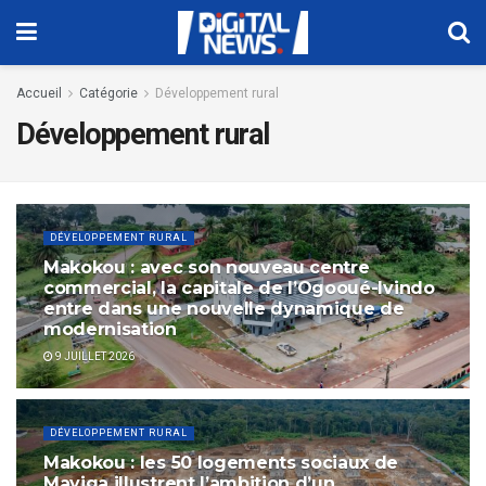
Accueil
Catégorie
Développement rural
Développement rural
DÉVELOPPEMENT RURAL
Makokou : avec son nouveau centre
commercial, la capitale de l’Ogooué-Ivindo
entre dans une nouvelle dynamique de
modernisation
9 JUILLET 2026
DÉVELOPPEMENT RURAL
Makokou : les 50 logements sociaux de
Mayiga illustrent l’ambition d’un