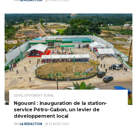
PAR
LA RÉDACTION
26 AOÛT 2025
DÉVELOPPEMENT RURAL
Ngouoni : inauguration de la station-
service Pétro-Gabon, un levier de
développement local
PAR
LA RÉDACTION
23 AOÛT 2025