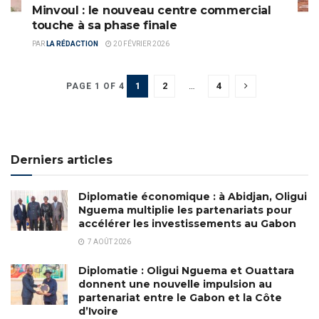
Minvoul : le nouveau centre commercial
touche à sa phase finale
PAR
LA RÉDACTION
20 FÉVRIER 2026
1
2
…
4
PAGE 1 OF 4
Derniers articles
Diplomatie économique : à Abidjan, Oligui
Nguema multiplie les partenariats pour
accélérer les investissements au Gabon
7 AOÛT 2026
Diplomatie : Oligui Nguema et Ouattara
donnent une nouvelle impulsion au
partenariat entre le Gabon et la Côte
d’Ivoire