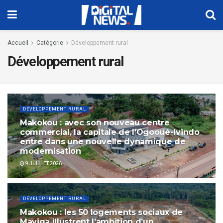
Accueil
Catégorie
Développement rural
Développement rural
DÉVELOPPEMENT RURAL
Makokou : avec son nouveau centre
commercial, la capitale de l’Ogooué-Ivindo
entre dans une nouvelle dynamique de
modernisation
9 JUILLET 2026
DÉVELOPPEMENT RURAL
Makokou : les 50 logements sociaux de
Mayiga illustrent l’ambition d’un