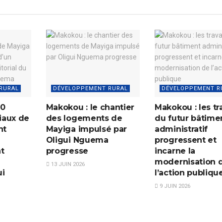
RURAL
DÉVELOPPEMENT RURAL
DÉVELOPPEMENT R
50
Makokou : le chantier
Makokou : les tr
iaux de
des logements de
du futur bâtime
nt
Mayiga impulsé par
administratif
Oligui Nguema
progressent et
t
progresse
incarne la
modernisation 
13 JUIN 2026
ui
l’action publiqu
9 JUIN 2026