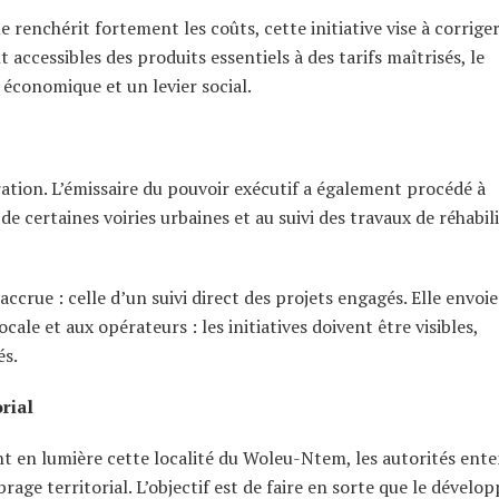
renchérit fortement les coûts, cette initiative vise à corrige
 accessibles des produits essentiels à des tarifs maîtrisés, le
l économique et un levier social.
ration. L’émissaire du pouvoir exécutif a également procédé à
 de certaines voiries urbaines et au suivi des travaux de réhabil
ccrue : celle d’un suivi direct des projets engagés. Elle envoie
ale et aux opérateurs : les initiatives doivent être visibles,
és.
rial
nt en lumière cette localité du Woleu-Ntem, les autorités ent
brage territorial. L’objectif est de faire en sorte que le dével