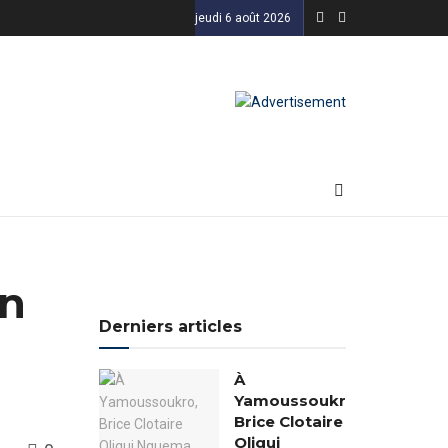
jeudi 6 août 2026
on
Derniers articles
À
Yamoussoukro,
Brice Clotaire
Oligui