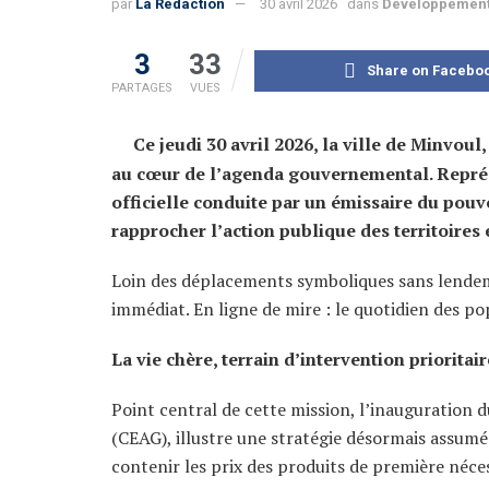
par
La Rédaction
30 avril 2026
dans
Développement
3
33
Share on Facebo
PARTAGES
VUES
Ce jeudi 30 avril 2026, la ville de Minvou
au cœur de l’agenda gouvernemental. Représe
officielle conduite par un émissaire du pouvo
rapprocher l’action publique des territoires
Loin des déplacements symboliques sans lendema
immédiat. En ligne de mire : le quotidien des po
La vie chère, terrain d’intervention prioritair
Point central de cette mission, l’inauguration 
(CEAG), illustre une stratégie désormais assumée
contenir les prix des produits de première néces