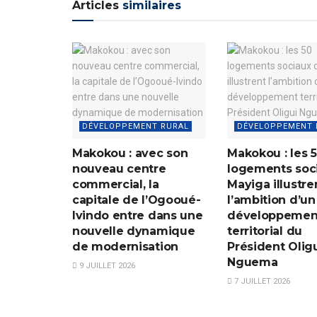
Articles
similaires
DÉVELOPPEMENT RURAL
DÉVELOPPEMENT 
Makokou : avec son
Makokou : les 
nouveau centre
logements soc
commercial, la
Mayiga illustre
capitale de l’Ogooué-
l’ambition d’un
Ivindo entre dans une
développemen
nouvelle dynamique
territorial du
de modernisation
Président Olig
Nguema
9 JUILLET 2026
7 JUILLET 2026