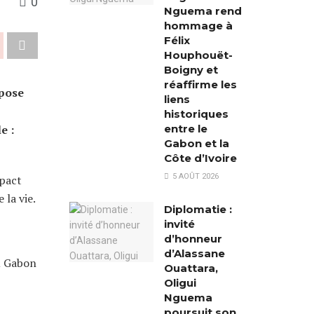
0
Nguema rend
hommage à
Félix
Houphouët-
Boigny et
réaffirme les
mpose
liens
historiques
entre le
e :
Gabon et la
Côte d’Ivoire
5 AOÛT 2026
mpact
 la vie.
Diplomatie :
invité
d’honneur
d’Alassane
du Gabon
Ouattara,
Oligui
Nguema
poursuit son