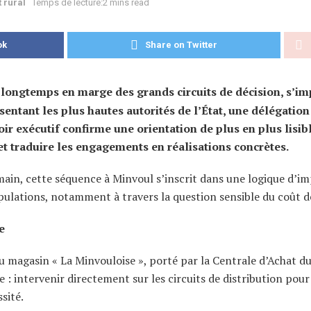
 rural
Temps de lecture:2 mins read
ok
Share on Twitter
l, longtemps en marge des grands circuits de décision, s’i
ntant les plus hautes autorités de l’État, une délégation
ir exécutif confirme une orientation de plus en plus lisibl
 et traduire les engagements en réalisations concrètes.
in, cette séquence à Minvoul s’inscrit dans une logique d’i
pulations, notamment à travers la question sensible du coût de
e
du magasin « La Minvouloise », porté par la Centrale d’Achat 
 : intervenir directement sur les circuits de distribution pour
sité.