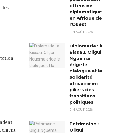
offensive
r des
diplomatique
en Afrique de
l’Ouest
4 AOÛT 2026
Diplomatie : à
Bissau, Oligui
itation
Nguema
érige le
dialogue et la
solidarité
africaine en
piliers des
transitions
politiques
4 AOÛT 2026
endent
Patrimoine :
oppement
Oligui