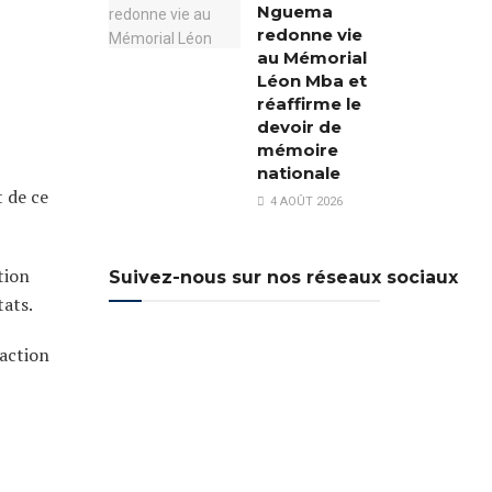
Nguema
redonne vie
au Mémorial
Léon Mba et
réaffirme le
devoir de
mémoire
nationale
t de ce
4 AOÛT 2026
tion
Suivez-nous sur nos réseaux sociaux
tats.
’action