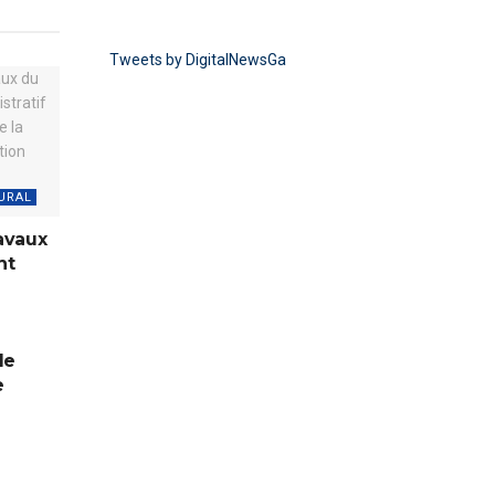
Tweets by DigitalNewsGa
URAL
avaux
nt
de
e