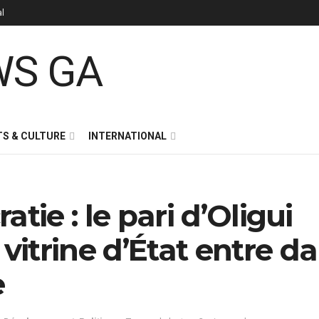
al
S & CULTURE
INTERNATIONAL
tie : le pari d’Oligui
itrine d’État entre d
e