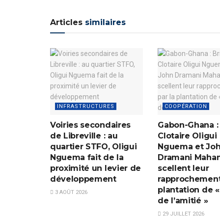
Articles
similaires
INFRASTRUCTURES
COOPÉRATION
Voiries secondaires
Gabon-Ghana : 
de Libreville : au
Clotaire Oligui
quartier STFO, Oligui
Nguema et Jo
Nguema fait de la
Dramani Maha
proximité un levier de
scellent leur
développement
rapprochement 
plantation de «
3 AOÛT 2026
de l’amitié »
29 JUILLET 2026