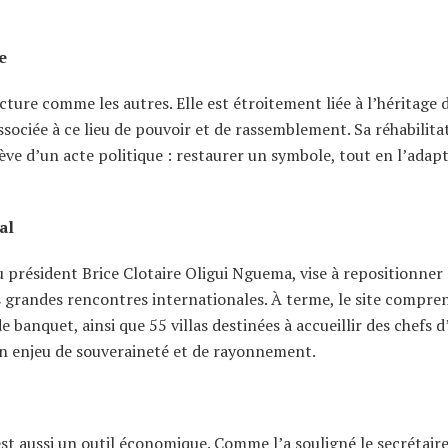
e
cture comme les autres. Elle est étroitement liée à l’héritage 
ciée à ce lieu de pouvoir et de rassemblement. Sa réhabilita
ève d’un acte politique : restaurer un symbole, tout en l’adap
al
u président Brice Clotaire Oligui Nguema, vise à repositionner 
 grandes rencontres internationales. À terme, le site compre
e banquet, ainsi que 55 villas destinées à accueillir des chefs d
 enjeu de souveraineté et de rayonnement.
est aussi un outil économique. Comme l’a souligné le secrétair