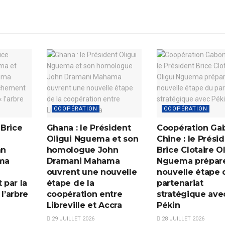
COOPÉRATION
COOPÉRATION
Brice
Ghana : le Président
Coopération Ga
Oligui Nguema et son
Chine : le Prési
hn
homologue John
Brice Clotaire O
ma
Dramani Mahama
Nguema prépar
ouvrent une nouvelle
nouvelle étape 
par la
étape de la
partenariat
 l’arbre
coopération entre
stratégique ave
Libreville et Accra
Pékin
29 JUILLET 2026
28 JUILLET 2026