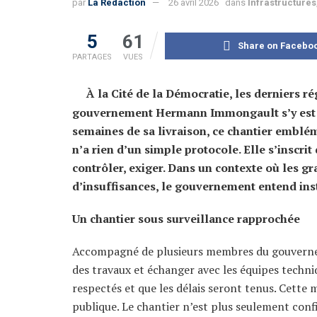
par
La Rédaction
26 avril 2026
dans
Infrastructures
5
61
Share on Facebo
PARTAGES
VUES
À la Cité de la Démocratie, les derniers ré
gouvernement Hermann Immongault s’y est re
semaines de sa livraison, ce chantier emblém
n’a rien d’un simple protocole. Elle s’inscri
contrôler, exiger. Dans un contexte où les g
d’insuffisances, le gouvernement entend inst
Un chantier sous surveillance rapprochée
Accompagné de plusieurs membres du gouvern
des travaux et échanger avec les équipes techniqu
respectés et que les délais seront tenus. Cette 
publique. Le chantier n’est plus seulement confi