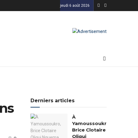
jeudi 6 août 2026
Derniers articles
ans
À
Yamoussoukro,
Brice Clotaire
Oligui