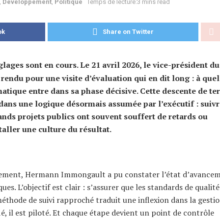
,
Développement
,
Politique
Temps de lecture:3 mins read
ok
Share on Twitter
glages sont en cours. Le 21 avril 2026, le vice-président du
ndu pour une visite d’évaluation qui en dit long : à que
atique entre dans sa phase décisive. Cette descente de ter
t dans une logique désormais assumée par l’exécutif : suivr
rands projets publics ont souvent souffert de retards ou
aller une culture du résultat.
ement, Hermann Immongault a pu constater l’état d’avance
es. L’objectif est clair : s’assurer que les standards de qualit
méthode de suivi rapproché traduit une inflexion dans la gesti
é, il est piloté. Et chaque étape devient un point de contrôle