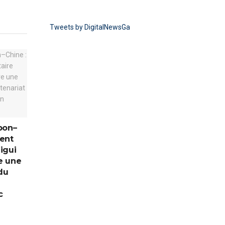
Tweets by DigitalNewsGa
bon–
dent
ligui
e une
du
c