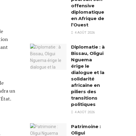
offensive
diplomatique
en Afrique de
l’Ouest
de
4 AOÛT 2026
tion
tant
Diplomatie : à
Bissau, Oligui
Nguema
érige le
dialogue et la
solidarité
le
africaine en
ndra un
piliers des
transitions
’État.
politiques
4 AOÛT 2026
Patrimoine :
Oligui
e