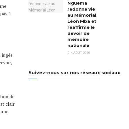
Nguema
une
redonne vie
 pas à
au Mémorial
Léon Mba et
réaffirme le
devoir de
mémoire
nationale
4 AOÛT 2026
s jugés
cevoir,
Suivez-nous sur nos réseaux sociaux
abon de
st clair
s une