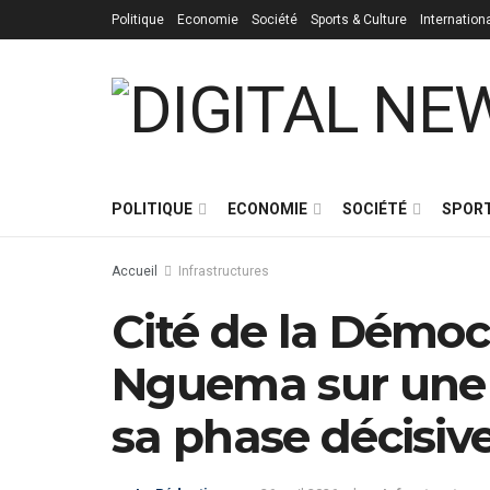
Politique
Economie
Société
Sports & Culture
Internation
POLITIQUE
ECONOMIE
SOCIÉTÉ
SPORT
Accueil
Infrastructures
Cité de la Démocra
Nguema sur une v
sa phase décisiv