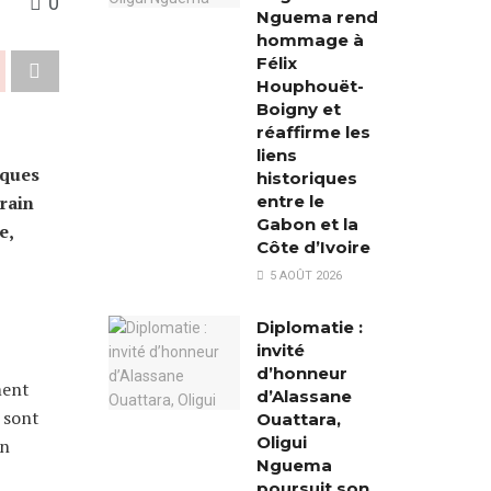
0
Nguema rend
hommage à
Félix
Houphouët-
Boigny et
réaffirme les
liens
lques
historiques
entre le
rain
Gabon et la
e,
Côte d’Ivoire
5 AOÛT 2026
Diplomatie :
invité
d’honneur
ment
d’Alassane
é sont
Ouattara,
Oligui
on
Nguema
poursuit son