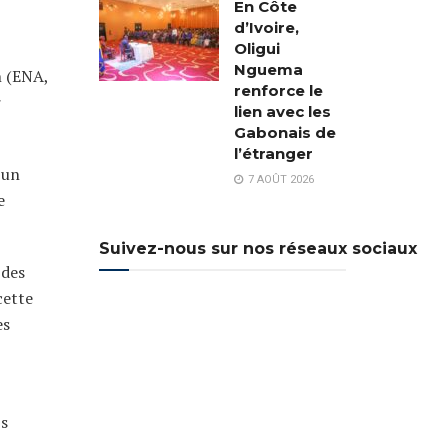
En Côte
d’Ivoire,
Oligui
Nguema
n (ENA,
renforce le
r
lien avec les
Gabonais de
l’étranger
 un
7 AOÛT 2026
e
Suivez-nous sur nos réseaux sociaux
 des
cette
es
is