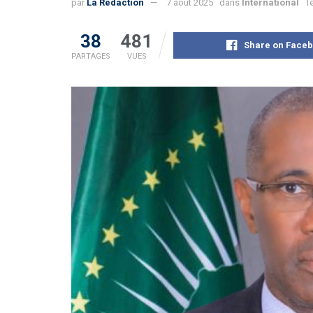
par
La Rédaction
7 août 2025
dans
International
T
38
481
Share on Face
PARTAGES
VUES