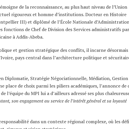
émoigne de la reconnaissance, au plus haut niveau de l’Union
ectuel rigoureux et homme d’institutions. Docteur en Histoire
ntpellier III) et diplômé de l’École Nationale d’Administratio
es fonctions de Chef de Division des Services administratifs pa
icaine à Addis-Abeba.
que et gestion stratégique des conflits, il incarne désormais
Ivoire, pays central dans l’architecture politique et sécuritair
en Diplomatie, Stratégie Négociationnelle, Médiation, Gestion
ne place de choix parmi les piliers académiques, l’annonce de 
de l’équipe du MPI lui a d’ailleurs adressé ses plus chaleureus
tant, son engagement au service de l’intérêt général et sa loyauté
responsabilité dans un contexte régional complexe, où les déf
ct, rigueur et vision stratégique.