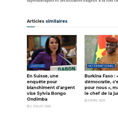
Articles
similaires
JUSTICE
INTERNATIONAL
En Suisse, une
Burkina Faso : 
enquête pour
démocratie, c’
blanchiment d’argent
pour nous », m
vise Sylvia Bongo
le chef de la j
Ondimba
3 AVRIL 2026
2 JUILLET 2026