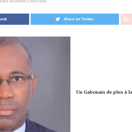
emps de lecture:2 mins read
book
Share on Twitter
Un Gabonais de plus à la