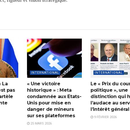
INTERNATIONAL
INTERNATIONAL
« La
« Une victoire
Le « Prix du cou
est pas
historique » : Meta
politique », une
artèle
condamnée aux Etats-
distinction qui 
unte
Unis pour mise en
l’audace au ser
danger de mineurs
l’intérêt général
sur ses plateformes
9 FÉVRIER 2026
25 MARS 2026