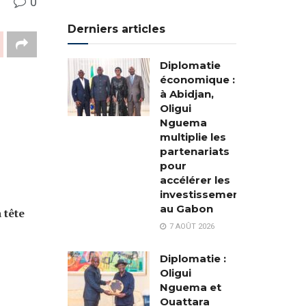
0
Derniers articles
Diplomatie
économique :
à Abidjan,
Oligui
Nguema
multiplie les
partenariats
pour
accélérer les
investissements
au Gabon
 tête
7 AOÛT 2026
Diplomatie :
Oligui
Nguema et
Ouattara