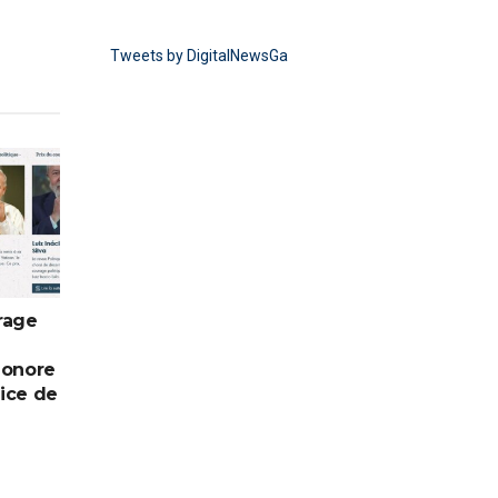
Tweets by DigitalNewsGa
rage
honore
vice de