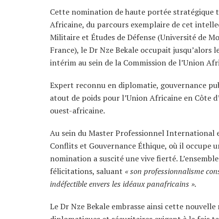
Cette nomination de haute portée stratégique t
Africaine, du parcours exemplaire de cet intell
Militaire et Études de Défense (Université de Mo
France), le Dr Nze Bekale occupait jusqu’alors l
intérim au sein de la Commission de l’Union Afr
Expert reconnu en diplomatie, gouvernance publi
atout de poids pour l’Union Africaine en Côte d’
ouest-africaine.
Au sein du Master Professionnel International 
Conflits et Gouvernance Éthique, où il occupe u
nomination a suscité une vive fierté. L’ensemble 
félicitations, saluant
« son professionnalisme cons
indéfectible envers les idéaux panafricains ».
Le Dr Nze Bekale embrasse ainsi cette nouvelle 
diplomatiques et sécuritaires exigent à la fois ta