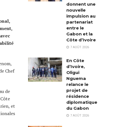
donnent une
nouvelle
impulsion au
onal,
partenariat
entre le
ement,
Gabon et la
 avec
Côte d’Ivoire
bilité
7 AOÛT 2026
En Côte
renom,
d’Ivoire,
de Chef
Oligui
Nguema
relance le
projet de
au de
résidence
 Côte
diplomatique
rien, et
du Gabon
tionales
7 AOÛT 2026