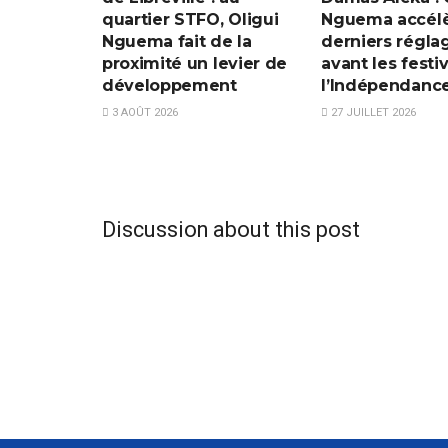
quartier STFO, Oligui
Nguema accélè
Nguema fait de la
derniers régla
proximité un levier de
avant les festi
développement
l’Indépendanc
3 AOÛT 2026
27 JUILLET 2026
Discussion about this post