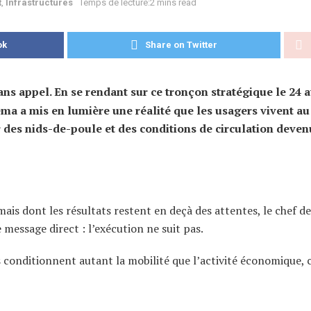
t
,
Infrastructures
Temps de lecture:2 mins read
ok
Share on Twitter
ans appel. En se rendant sur ce tronçon stratégique le 24 a
ema a mis en lumière une réalité que les usagers vivent au
 des nids-de-poule et des conditions de circulation deve
is dont les résultats restent en deçà des attentes, le chef de
 message direct : l’exécution ne suit pas.
s conditionnent autant la mobilité que l’activité économique, 