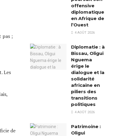
offensive
diplomatique
en Afrique de
l’Ouest
4 AOÛT 2026
 pas ;
Diplomatie : à
Bissau, Oligui
Nguema
érige le
t. Les
dialogue et la
solidarité
africaine en
piliers des
ais,
transitions
politiques
4 AOÛT 2026
Patrimoine :
ficie de
Oligui