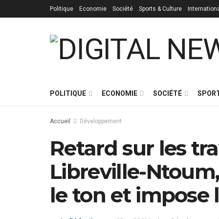
Politique
Economie
Société
Sports & Culture
Internation
POLITIQUE
ECONOMIE
SOCIÉTÉ
SPORT
Accueil
Développement
Retard sur les tra
Libreville-Ntoum
le ton et impose