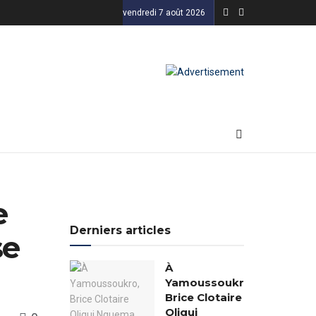
vendredi 7 août 2026
e
Derniers articles
se
À
Yamoussoukro,
Brice Clotaire
Oligui