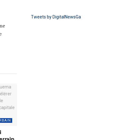
Tweets by DigitalNewsGa
Une
e
RBAIN
i
errain