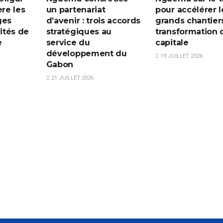
re les
un partenariat
pour accélérer l
ges
d’avenir : trois accords
grands chantier
vités de
stratégiques au
transformation 
e
service du
capitale
développement du
19 JUILLET 2026
Gabon
21 JUILLET 2026