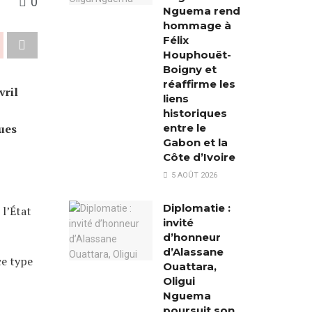
0
Nguema rend
hommage à
Félix
Houphouët-
Boigny et
réaffirme les
vril
liens
historiques
entre le
nues
Gabon et la
Côte d’Ivoire
5 AOÛT 2026
Diplomatie :
 l’État
invité
d’honneur
d’Alassane
ce type
Ouattara,
Oligui
Nguema
poursuit son