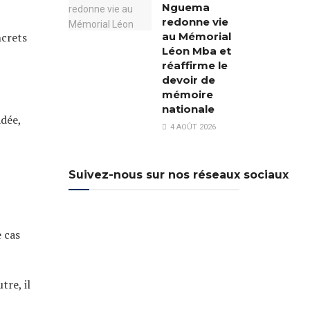
Nguema
redonne vie
ncrets
au Mémorial
Léon Mba et
réaffirme le
devoir de
mémoire
nationale
adée,
4 AOÛT 2026
Suivez-nous sur nos réseaux sociaux
 cas
tre, il