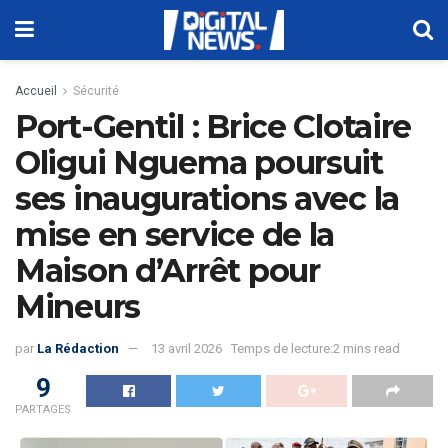
Accueil
Sécurité
Port-Gentil : Brice Clotaire
Oligui Nguema poursuit
ses inaugurations avec la
mise en service de la
Maison d’Arrêt pour
Mineurs
par
La Rédaction
13 avril 2026
Temps de lecture:2 mins read
9
PARTAGES