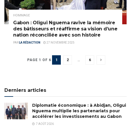
HOMMAGE
Gabon : Oligui Nguema ravive la mémoire
des bâtisseurs et réaffirme sa vision d’une
nation réconciliée avec son histoire
PAR
LA RÉDACTION
27 NOVEMBRE 2025
1
2
…
6
PAGE 1 OF 6
Derniers articles
Diplomatie économique : à Abidjan, Oligui
Nguema multiplie les partenariats pour
accélérer les investissements au Gabon
7 AOÛT 2026