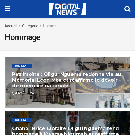
Accueil
Catégorie
Hommage
Hommage
HOMMAGE
Patrimoine : Oligui Nguema redonne vie au
Mémorial Léon Mba et réaffirme le devoir
de mémoire nationale
4 AOÛT 2026
HOMMAGE
Ghana : Brice Clotaire Oligui Nguema rend
hommage à Kwame Nkrumah et réaffirme