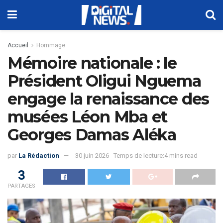
Accueil
Hommage
Mémoire nationale : le
Président Oligui Nguema
engage la renaissance des
musées Léon Mba et
Georges Damas Aléka
par
La Rédaction
30 juin 2026
Temps de lecture:4 mins read
3
PARTAGES