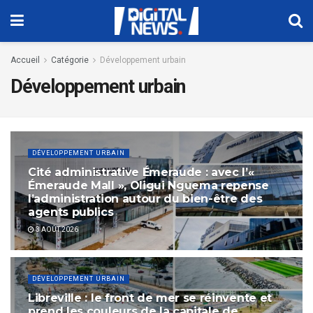
Accueil
Catégorie
Développement urbain
Développement urbain
DÉVELOPPEMENT URBAIN
Cité administrative Émeraude : avec l’«
Émeraude Mall », Oligui Nguema repense
l’administration autour du bien-être des
agents publics
3 AOÛT 2026
DÉVELOPPEMENT URBAIN
Libreville : le front de mer se réinvente et
prend les couleurs de la capitale de