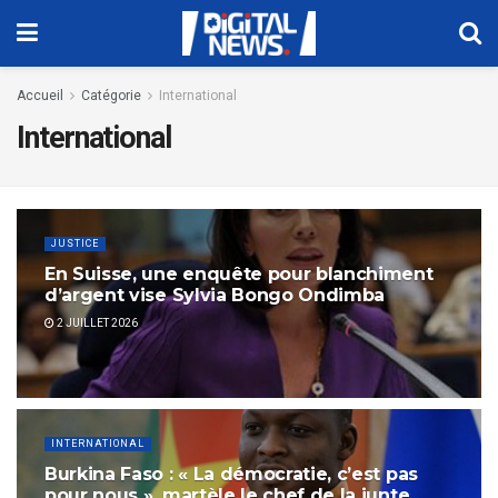
Accueil
Catégorie
International
International
JUSTICE
En Suisse, une enquête pour blanchiment
d’argent vise Sylvia Bongo Ondimba
2 JUILLET 2026
INTERNATIONAL
Burkina Faso : « La démocratie, c’est pas
pour nous », martèle le chef de la junte