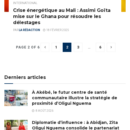
INTERNATIONAL
Crise énergétique au Mali : Assimi Goïta
mise sur le Ghana pour résoudre les
délestages
PAR
LA RÉDACTION
18 FÉVRIER 2025
1
2
3
…
6
PAGE 2 OF 6
Derniers articles
À Akébé, le futur centre de santé
communautaire illustre la stratégie de
proximité d’Oligui Nguema
8 AOÛT 2026
Diplomatie d’influence : à Abidjan, Zita
Oligui Nguema consolide le partenariat