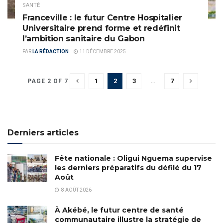
SANTÉ
Franceville : le futur Centre Hospitalier
Universitaire prend forme et redéfinit
l’ambition sanitaire du Gabon
PAR
LA RÉDACTION
11 DÉCEMBRE 2025
1
2
3
…
7
PAGE 2 OF 7
Derniers articles
Fête nationale : Oligui Nguema supervise
les derniers préparatifs du défilé du 17
Août
8 AOÛT 2026
À Akébé, le futur centre de santé
communautaire illustre la stratégie de