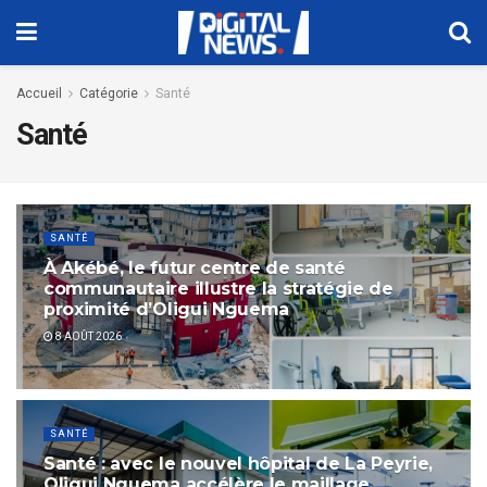
Accueil
Catégorie
Santé
Santé
SANTÉ
À Akébé, le futur centre de santé
communautaire illustre la stratégie de
proximité d’Oligui Nguema
8 AOÛT 2026
SANTÉ
Santé : avec le nouvel hôpital de La Peyrie,
Oligui Nguema accélère le maillage