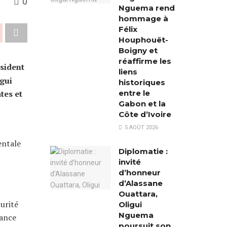
0
Nguema rend
hommage à
Félix
Houphouët-
Boigny et
réaffirme les
ésident
liens
gui
historiques
entre le
tes et
Gabon et la
Côte d’Ivoire
5 AOÛT 2026
entale
Diplomatie :
invité
d’honneur
d’Alassane
Ouattara,
urité
Oligui
Nguema
iance
poursuit son