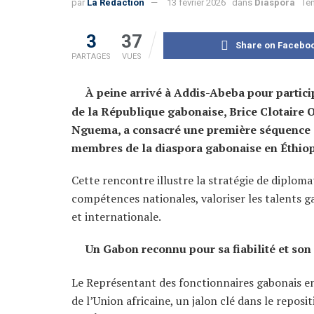
par
La Rédaction
13 février 2026
dans
Diaspora
Te
3
37
Share on Facebo
PARTAGES
VUES
À peine arrivé à Addis-Abeba pour partici
de la République gabonaise, Brice Clotaire
Nguema, a consacré une première séquence à 
membres de la diaspora gabonaise en Éthiop
Cette rencontre illustre la stratégie de diploma
compétences nationales, valoriser les talents ga
et internationale.
Un Gabon reconnu pour sa fiabilité et son
Le Représentant des fonctionnaires gabonais en 
de l’Union africaine, un jalon clé dans le repos