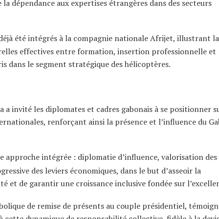
re la dépendance aux expertises étrangères dans des secteurs
éjà été intégrés à la compagnie nationale Afrijet, illustrant la
elles effectives entre formation, insertion professionnelle et
ris dans le segment stratégique des hélicoptères.
 a invité les diplomates et cadres gabonais à se positionner su
ernationales, renforçant ainsi la présence et l’influence du G
e approche intégrée : diplomatie d’influence, valorisation des
essive des leviers économiques, dans le but d’asseoir la
té et de garantir une croissance inclusive fondée sur l’excelle
olique de remise de présents au couple présidentiel, témoign
 cette dynamique de responsabilité collective, fidèle à la devi