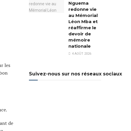
Nguema
redonne vie
au Mémorial
Léon Mba et
réaffirme le
devoir de
mémoire
nationale
4 AOÛT 2026
r les
abon
Suivez-nous sur nos réseaux sociaux
nce.
ant de
se