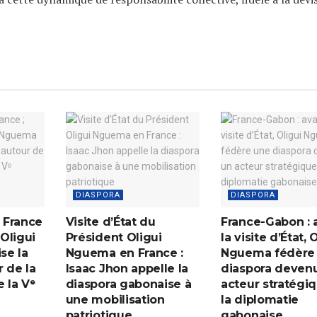
DIASPORA
DIASPORA
n France
Visite d’État du
France-Gabon : 
 Oligui
Président Oligui
la visite d’État, 
se la
Nguema en France :
Nguema fédère
r de la
Isaac Jhon appelle la
diaspora deven
 la Vᵉ
diaspora gabonaise à
acteur stratégi
une mobilisation
la diplomatie
patriotique
gabonaise