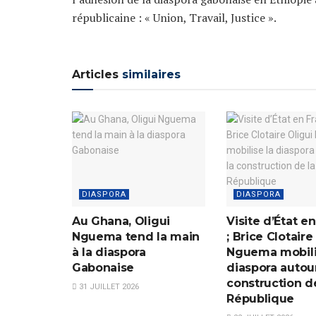
républicaine : « Union, Travail, Justice ».
Articles
similaires
DIASPORA
DIASPORA
Au Ghana, Oligui
Visite d’État e
Nguema tend la main
; Brice Clotaire
à la diaspora
Nguema mobili
Gabonaise
diaspora autou
construction de
31 JUILLET 2026
République