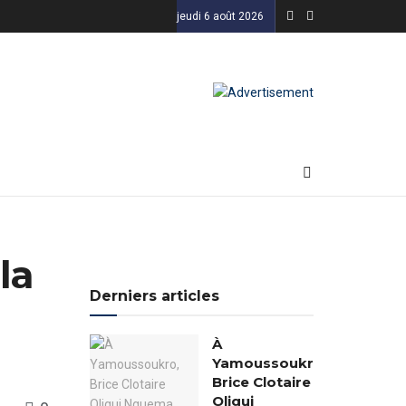
jeudi 6 août 2026
la
Derniers articles
À
Yamoussoukro,
Brice Clotaire
Oligui