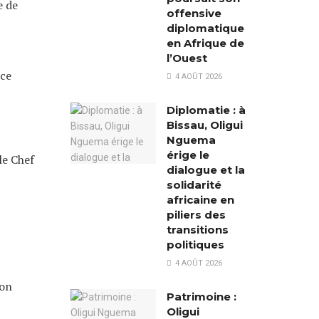
e de
offensive
diplomatique
en Afrique de
l’Ouest
ice
4 AOÛT 2026
Diplomatie : à
Bissau, Oligui
Nguema
érige le
le Chef
dialogue et la
solidarité
africaine en
piliers des
transitions
politiques
4 AOÛT 2026
ion
Patrimoine :
Oligui