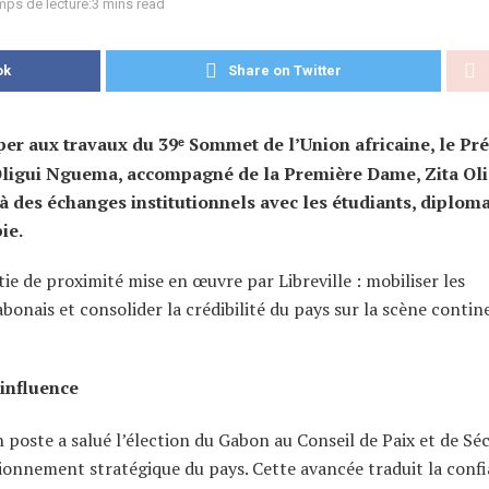
mps de lecture:3 mins read
ok
Share on Twitter
per aux travaux du 39ᵉ Sommet de l’Union africaine, le Pr
 Oligui Nguema, accompagné de la Première Dame, Zita Oli
des échanges institutionnels avec les étudiants, diploma
ie.
tie de proximité mise en œuvre par Libreville : mobiliser les
bonais et consolider la crédibilité du pays sur la scène contin
 influence
poste a salué l’élection du Gabon au Conseil de Paix et de Séc
itionnement stratégique du pays. Cette avancée traduit la conf