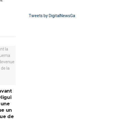
Tweets by DigitalNewsGa
avant
Oligui
 une
ue un
que de