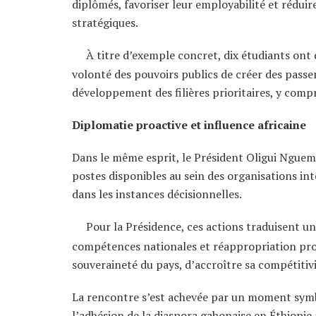
diplômés, favoriser leur employabilité et rédui
stratégiques.
À titre d’exemple concret, dix étudiants ont d
volonté des pouvoirs publics de créer des passer
développement des filières prioritaires, y comp
Diplomatie proactive et influence africaine
Dans le même esprit, le Président Oligui Nguema
postes disponibles au sein des organisations int
dans les instances décisionnelles.
Pour la Présidence, ces actions traduisent un
compétences nationales et réappropriation progr
souveraineté du pays, d’accroître sa compétitivi
La rencontre s’est achevée par un moment symb
l’adhésion de la diaspora gabonaise en Éthiopie à