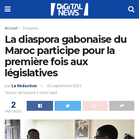
Accueil
Diaspora
La diaspora gabonaise du
Maroc participe pour la
première fois aux
législatives
par
La Rédaction
30 septembre 2025
Temps de lecture:3 mins read
2
PARTAGES